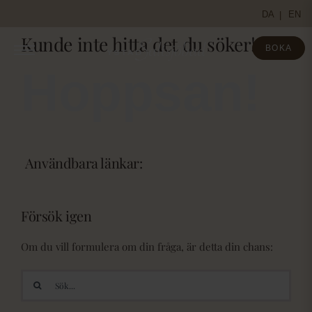
Fortsätt
DA
EN
till
Kunde inte hitta det du söker!
innehållet
BOKA
Hoppsan!
Användbara länkar:
Försök igen
Om du vill formulera om din fråga, är detta din chans:
Sök
efter: