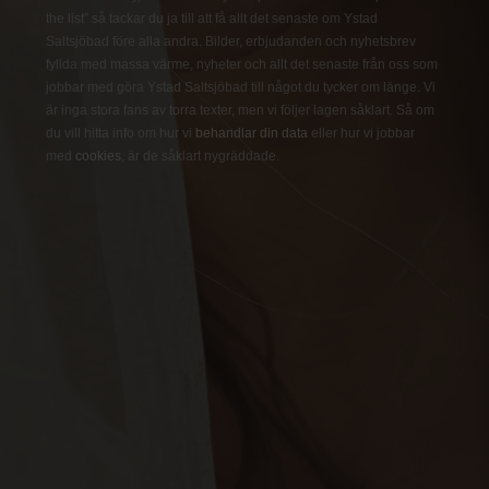
the list” så tackar du ja till att få allt det senaste om Ystad
Saltsjöbad före alla andra. Bilder, erbjudanden och nyhetsbrev
fyllda med massa värme, nyheter och allt det senaste från oss som
jobbar med göra Ystad Saltsjöbad till något du tycker om länge. Vi
är inga stora fans av torra texter, men vi följer lagen såklart. Så om
du vill hitta info om hur vi
behandlar din data
eller hur vi jobbar
med
cookies
, är de såklart nygräddade.