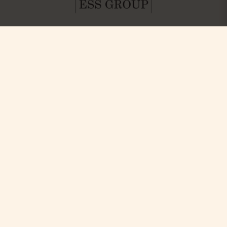
Hitta oss
Boka
Paket & Deals
Ystad Saltsjöbad (YSB AB)
Konferens & Event
Saltsjöbadsvägen 15,
Villa Strandvägen
271 60 Ystad
Phone: +46-411 136 30
Table Reservation
Dagspa
Spa Behandlingar