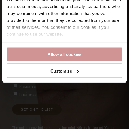
Let’s keep
in touch
our social media, advertising and analytics partners who
may combine it with other information that you’ve
provided to them or that they’ve collected from your use
Namn
of their services. You consent to our cookies if you
continue to use our website.
Förnamn
E-post
Allow all cookies
Customize
Vad är du intresserad av?
(Obligatoriskt)
Pleasure
Business
GET ON THE LIST
The not so sexy, but mandatory fine print. När du klickar på ”Get on