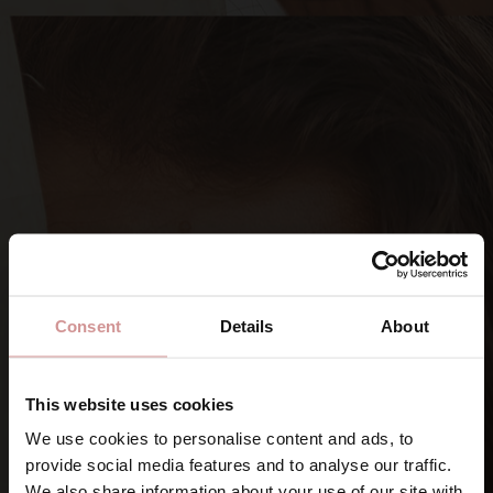
Consent
Details
About
This website uses cookies
We use cookies to personalise content and ads, to
provide social media features and to analyse our traffic.
SIGNA UPP DIG PÅ VÅRA NYHETSBREV
We also share information about your use of our site with