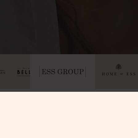
Om oss
Kontakta o
Våra Rum
Kontakta oss
Villa Strandvägen
Allt om GDPR