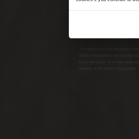
Pleasure
Business
GET ON THE LIST
The not so sexy, but mandatory fine pr
Bilder, erbjudanden och nyhetsbrev 
tycker om länge. Vi är inga stora fans
cookies
, är de såklart nygräddade.