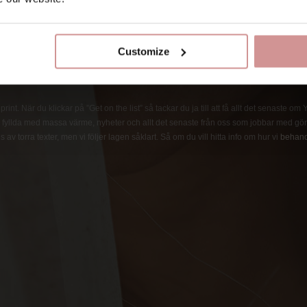
Customize
int. När du klickar på ”Get on the list” så tackar du ja till att få allt det senaste om
fyllda med massa värme, nyheter och allt det senaste från oss som jobbar med göra
 av torra texter, men vi följer lagen såklart. Så om du vill hitta info om hur vi
behand