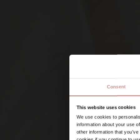
Consent
Namn
This website uses cookies
We use cookies to personalis
information about your use of
Förnamn
other information that you’ve
Vad är du intresserad av?
(Ob
cookies if you continue to us