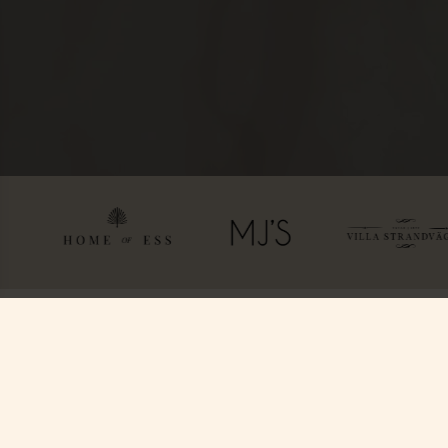
Hitta oss
Boka
Ystad Saltsjöbad (YSB AB)
Paket & Deals
Saltsjöbadsvägen 15,
Konferens & Event
271 60 Ystad