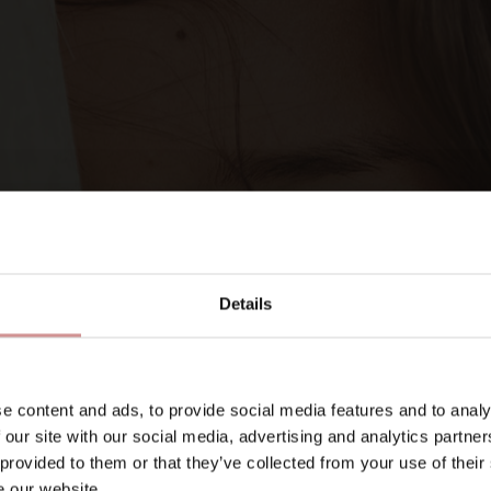
SIGNA UPP DIG PÅ VÅRA NYHETSBREV
Let’s keep
in touch
Details
E-post
e content and ads, to provide social media features and to analy
 our site with our social media, advertising and analytics partn
 provided to them or that they’ve collected from your use of their
ligatoriskt)
e our website.