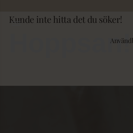
Fortsätt
till
Kunde inte hitta det du söker!
innehållet
Hoppsan!
Användb