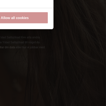
Allow all cookies
 Ystad Saltsjöbad före alla andra.
 Ystad Saltsjöbad till något du
lar din data
eller hur vi jobbar med