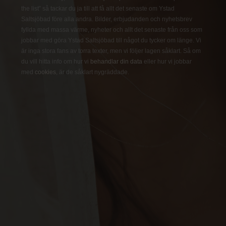
the list” så tackar du ja till att få allt det senaste om Ystad
Saltsjöbad före alla andra. Bilder, erbjudanden och nyhetsbrev
fyllda med massa värme, nyheter och allt det senaste från oss som
jobbar med göra Ystad Saltsjöbad till något du tycker om länge. Vi
är inga stora fans av torra texter, men vi följer lagen såklart. Så om
du vill hitta info om hur vi
behandlar din data
eller hur vi jobbar
med
cookies
, är de såklart nygräddade.