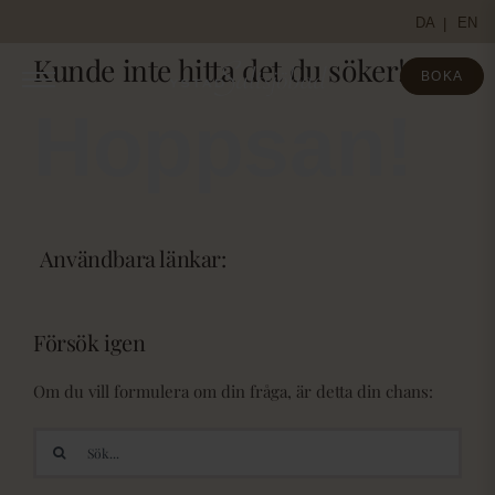
Fortsätt
DA
EN
till
Kunde inte hitta det du söker!
innehållet
BOKA
Hoppsan!
Användbara länkar:
Försök igen
Om du vill formulera om din fråga, är detta din chans:
Sök
efter: