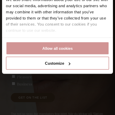
Let’s keep
in touch
our social media, advertising and analytics partners who
may combine it with other information that you’ve
provided to them or that they’ve collected from your use
Namn
of their services. You consent to our cookies if you
continue to use our website.
Förnamn
E-post
Allow all cookies
Customize
Vad är du intresserad av?
(Obligatoriskt)
Pleasure
Business
GET ON THE LIST
The not so sexy, but mandatory fine print. När du klickar på ”Get on