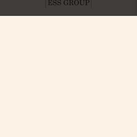
Hitta oss
Boka
Paket & Deals
Ystad Saltsjöbad (YSB AB)
Konferens & Event
Saltsjöbadsvägen 15,
Villa Strandvägen
271 60 Ystad
Phone: +46-411 136 30
Table Reservation
Dagspa
Spa Behandlingar