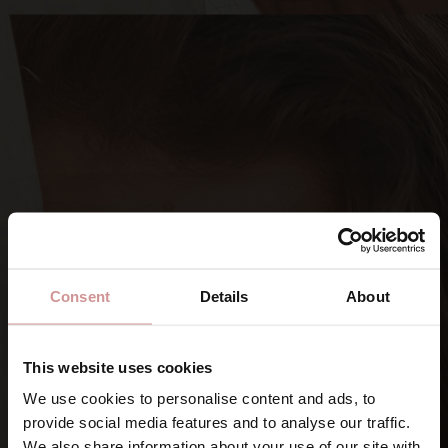
Consent
Details
About
This website uses cookies
We use cookies to personalise content and ads, to
provide social media features and to analyse our traffic.
SIGNA UPP DIG PÅ VÅRA NYHETSBREV
We also share information about your use of our site with