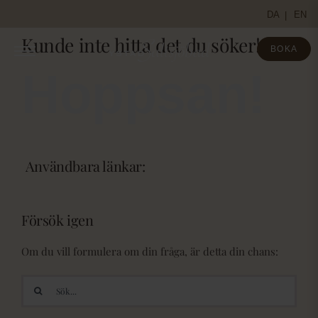
Fortsätt
DA
EN
till
Kunde inte hitta det du söker!
innehållet
BOKA
Hoppsan!
Användbara länkar:
Försök igen
Om du vill formulera om din fråga, är detta din chans:
Sök
efter: