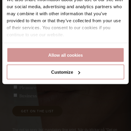
Let’s keep
in touch
our social media, advertising and analytics partners who
may combine it with other information that you’ve
provided to them or that they’ve collected from your use
Namn
of their services. You consent to our cookies if you
continue to use our website.
Förnamn
E-post
Allow all cookies
Customize
Vad är du intresserad av?
(Obligatoriskt)
Pleasure
Business
GET ON THE LIST
The not so sexy, but mandatory fine print. När du klickar på ”Get on