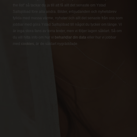
the list” så tackar du ja till att få allt det senaste om Ystad
Saltsjöbad före alla andra. Bilder, erbjudanden och nyhetsbrev
fyllda med massa värme, nyheter och allt det senaste från oss som
jobbar med göra Ystad Saltsjöbad till något du tycker om länge. Vi
är inga stora fans av torra texter, men vi följer lagen såklart. Så om
du vill hitta info om hur vi
behandlar din data
eller hur vi jobbar
med
cookies
, är de såklart nygräddade.