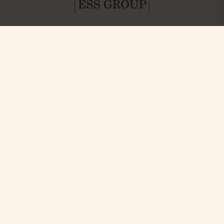
Hitta oss
Boka
Paket & Deals
Ystad Saltsjöbad (YSB AB)
Konferens & Event
Saltsjöbadsvägen 15,
Villa Strandvägen
271 60 Ystad
Phone: +46-411 136 30
Table Reservation
Dagspa
Spa Behandlingar