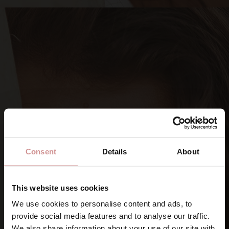
Consent
Details
About
This website uses cookies
We use cookies to personalise content and ads, to
provide social media features and to analyse our traffic.
SIGNA UPP DIG PÅ VÅRA NYHETSBREV
We also share information about your use of our site with