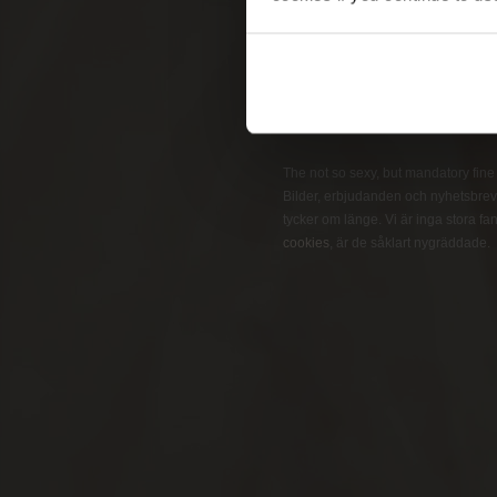
Pleasure
Business
GET ON THE LIST
The not so sexy, but mandatory fine pr
Bilder, erbjudanden och nyhetsbrev 
tycker om länge. Vi är inga stora fans
cookies
, är de såklart nygräddade.