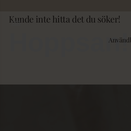
Fortsätt
till
Kunde inte hitta det du söker!
innehållet
Hoppsan!
Användb