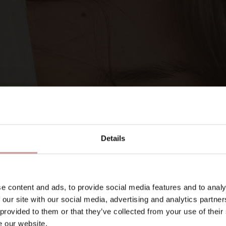
SIGNA UPP DIG PÅ VÅRA NYHETSBREV
Let’s keep
in touch
Details
E-post
e content and ads, to provide social media features and to analy
 our site with our social media, advertising and analytics partn
 provided to them or that they’ve collected from your use of their
ligatoriskt)
e our website.