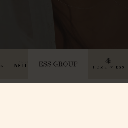
Om oss
Kontakta o
Våra Rum
Kontakta oss
Villa Strandvägen
Allt om GDPR
Galleri
Press