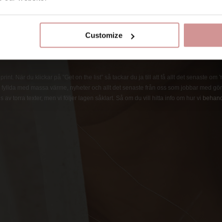
Customize
int. När du klickar på ”Get on the list” så tackar du ja till att få allt det senaste om
fyllda med massa värme, nyheter och allt det senaste från oss som jobbar med göra
 av torra texter, men vi följer lagen såklart. Så om du vill hitta info om hur vi
behand