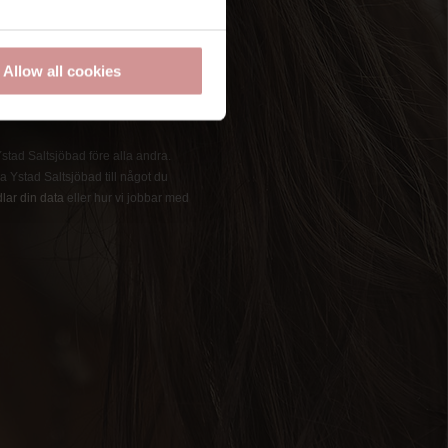
Allow all cookies
 Ystad Saltsjöbad före alla andra.
 Ystad Saltsjöbad till något du
lar din data
eller hur vi jobbar med