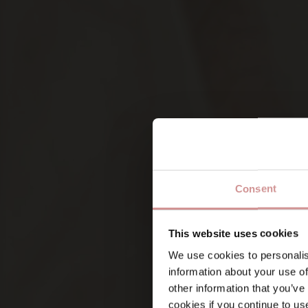
Consent
Namn
This website uses cookies
We use cookies to personalis
information about your use of
Förnamn
other information that you’ve
Vad är du intresserad av?
(Ob
cookies if you continue to us