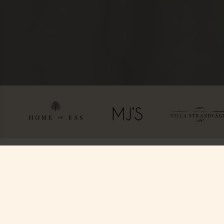
Hitta oss
Boka
Ystad Saltsjöbad (YSB AB)
Paket & Deals
Saltsjöbadsvägen 15,
Konferens & Event
271 60 Ystad
Villa Strandvägen