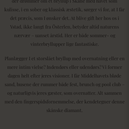
der drømmer om et bryllup i Skåne med havet som
kulisse, i en sober og klassisk æstetik, sørger vi for, at I får
det præcis, som I ønsker det. At blive gift her hos os i
Ystad, ikke langt fra Österlen, betyder altid naturens
nærvær – uanset årstid. Her er både sommer- og
vinterbryllupper lige fantastiske.
Planlægger I et storslået bryllup med overnatning eller en
mere intim vielse? Indendørs eller udendørs? Vi former
dagen helt efter jeres visioner. I får Middelhavets bløde
sand, husene der rummer både fest, brunch og pool club –
og naturligvis jeres gæster, som overnatter. Alt sammen
med den fingerspidsfornemmelse, der kendetegner denne
skånske diamant.