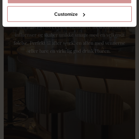
Velkommen til Baren på Port. Oplev vores nye bar – et
Customize
levende samlingspunkt, hvor cocktails er i centrum.
Her mixer vi vores egne signaturer med klassiske
influenser og skaber unikke smage med en velkendt
følelse. Perfekt til after work, en aften med vennerne
eller bare en virkelig god drink i baren.