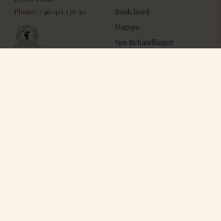
Phone: +46-411 136 30
Book Bord
Dagspa
Spa Behandlinger
Om os
Kontakt os
Villa Strandvägen
Kontakt os
Galleri
Alt om GDPR
Lost & Found
Bæredygtighedspolitik
Friends of ESS
Webcam
Arbejd hos os
Bæredygtighed
Følg os