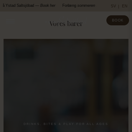
Skip
å Ystad Saltsjöbad —
Book her
Forlæng
sommeren
på Ystad Saltsjöbad
SV
EN
to
content
BOOK
Vores barer
DRINKS, BITES & PLAY FOR ALL AGES