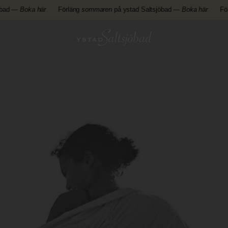
 —
Boka här
Förläng
sommaren
på ystad Saltsjöbad —
Boka här
Förläng