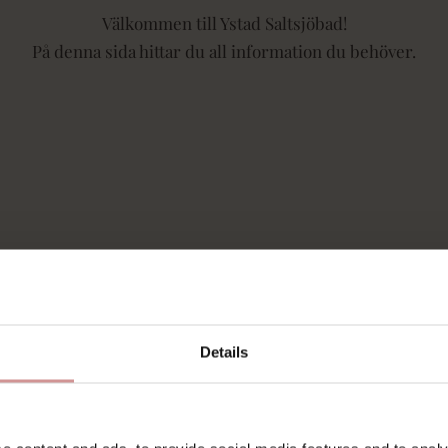
Välkommen till Ystad Saltsjöbad!
På denna sida hittar du all information du behöver.
Details