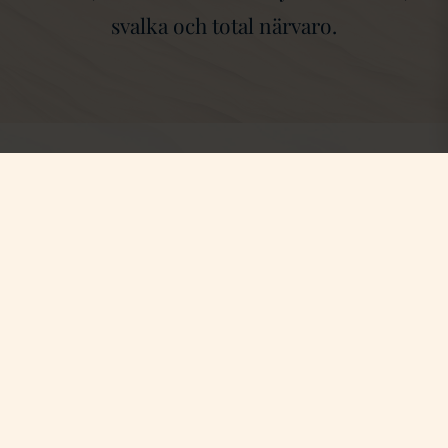
svalka och total närvaro.