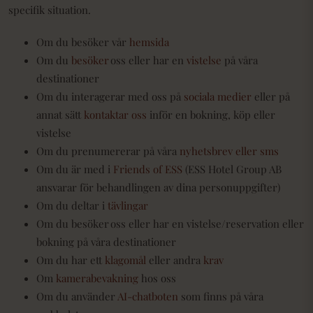
specifik situation.
Om du besöker vår
hemsida
Om du
besöker
oss eller har en
vistelse
på våra
destinationer
Om du interagerar med oss ​​på
sociala medier
eller på
annat sätt
kontaktar oss
inför en bokning, köp eller
vistelse
Om du prenumererar på våra
nyhetsbrev eller sms
Om du är med i
Friends of ESS
(ESS Hotel Group AB
ansvarar för behandlingen av dina personuppgifter)
Om du deltar i
tävlingar
Om du besöker oss eller har en vistelse/reservation eller
bokning på våra destinationer
Om du har ett
klagomål
eller andra
krav
Om
kamerabevakning
hos oss
Om du använder
AI-chatboten
som finns på våra