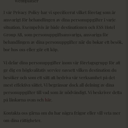
webbplatser
I vår Privacy Policy har vi specificerat vilket företag som är
ansvarigt för behandlingen av dina personuppgifter i varje
situation. Exempelvis är både destinationen och ESS Hotel
Group AB, som personuppgiftsansvariga, ansvariga för
behandlingen av dina personuppgifter när du bokar ett besök,
bor hos oss eller gör ett köp.
Vi delar dina personuppgifter inom vår företagsgrupp för att
ge dig en högkvalitativ service oavsett vilken destination du
besöker och som ett sätt att bedriva vår verksamhet på det
mest effektiva sättet. Vi begränsar dock all delning av dina
personuppgifter till vad som är nödvändigt. Vi beskriver detta
på länkarna ovan och
här
.
Kontakta oss gärna om du har några frågor eller vill veta mer
om dina rättigheter.