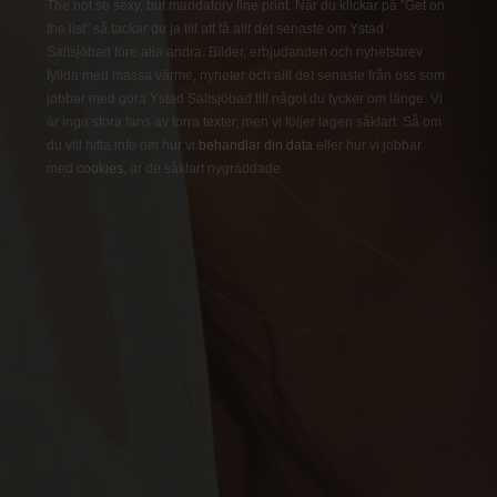
The not so sexy, but mandatory fine print. När du klickar på ”Get on
the list” så tackar du ja till att få allt det senaste om Ystad
Saltsjöbad före alla andra. Bilder, erbjudanden och nyhetsbrev
fyllda med massa värme, nyheter och allt det senaste från oss som
jobbar med göra Ystad Saltsjöbad till något du tycker om länge. Vi
är inga stora fans av torra texter, men vi följer lagen såklart. Så om
du vill hitta info om hur vi
behandlar din data
eller hur vi jobbar
med
cookies
, är de såklart nygräddade.