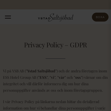
Fortsätt
till
innehållet
BOKA
Privacy Policy – GDPR
Vi på YSB AB (”
Ystad Saltsjöbad
”) och de andra företagen inom
ESS Hotel Group AB (”
ESS
”, ”
vi
”, ”
vår
” och ”
oss
”) värnar om din
integritet och vill därför informera dig om hur dina
personuppgifter används av oss och inom företagsgruppen.
I vår Privacy Policy på länkarna nedan hittar du detaljerad
information om hur vi behandlar dina personuppgifter i varje