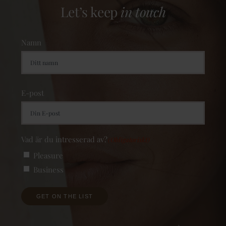
Let’s keep
in touch
Namn
Förnamn
E-post
Vad är du intresserad av?
(Obligatoriskt)
Pleasure
Business
GET ON THE LIST