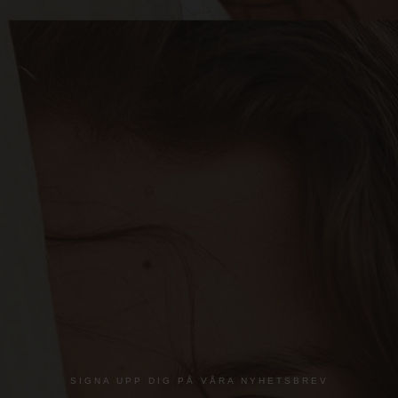
SIGNA UPP DIG PÅ VÅRA NYHETSBREV