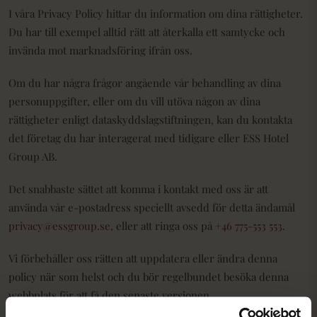
I våra Privacy Policy hittar du information om dina rättigheter.
Du har till exempel alltid rätt att återkalla ett samtycke och
invända mot marknadsföring ifrån oss.
Om du har några frågor angående vår behandling av dina
personuppgifter, eller om du vill utöva någon av dina
rättigheter enligt dataskyddslagstiftningen, kan du kontakta
det företag du har interagerat med tidigare eller ESS Hotel
Group AB.
Det snabbaste sättet att komma i kontakt med oss ​​är att
använda vår e-postadress speciellt avsedd för detta ändamål
privacy@essgroup.se
, eller att ringa oss på
+46 775-553 553
.
Vi förbehåller oss rätten att uppdatera eller ändra denna
policy när som helst och du bör regelbundet besöka denna
webbplats för att få den senaste versionen.