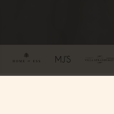
Hitta oss
Boka
Ystad Saltsjöbad (YSB AB)
Paket & Deals
Saltsjöbadsvägen 15,
Konferens & Event
271 60 Ystad