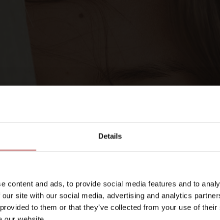
SIGNA UPP DIG PÅ VÅRA NYHETSBREV
Let’s keep
in touch
Details
E-post
e content and ads, to provide social media features and to analy
 our site with our social media, advertising and analytics partn
 provided to them or that they’ve collected from your use of their
ligatoriskt)
e our website.