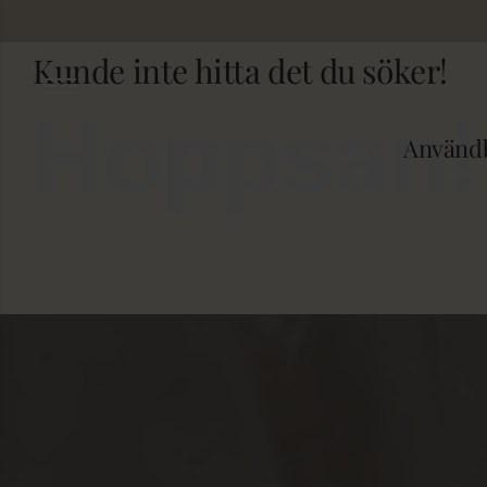
Fortsätt
till
Kunde inte hitta det du söker!
innehållet
Hoppsan!
Användb