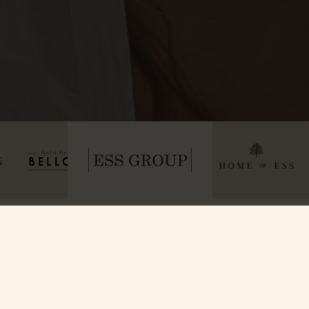
Om oss
Kontakta o
Våra Rum
Kontakta oss
Villa Strandvägen
Allt om GDPR