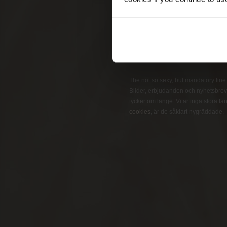
Pleasure
Business
GET ON THE LIST
The not so sexy, but mandatory fine pr
Bilder, erbjudanden och nyhetsbrev 
tycker om länge. Vi är inga stora fans
cookies
, är de såklart nygräddade.