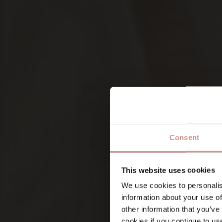
Consent
Namn
This website uses cookies
We use cookies to personalis
information about your use of
Förnamn
other information that you’ve
Vad är du intresserad av?
(Ob
cookies if you continue to us