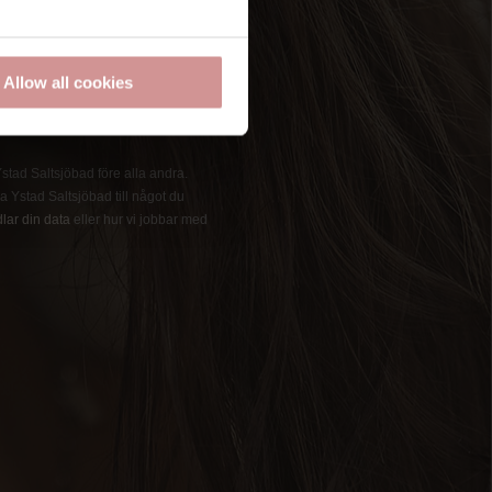
Allow all cookies
 Ystad Saltsjöbad före alla andra.
 Ystad Saltsjöbad till något du
lar din data
eller hur vi jobbar med