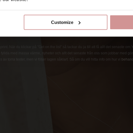
Customize
int. När du klickar på ”Get on the list” så tackar du ja till att få allt det senaste om
fyllda med massa värme, nyheter och allt det senaste från oss som jobbar med göra
 av torra texter, men vi följer lagen såklart. Så om du vill hitta info om hur vi
behand