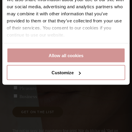
Let’s keep
in touch
our social media, advertising and analytics partners who
may combine it with other information that you’ve
provided to them or that they’ve collected from your use
Namn
of their services. You consent to our cookies if you
continue to use our website.
Förnamn
E-post
Allow all cookies
Customize
Vad är du intresserad av?
(Obligatoriskt)
Pleasure
Business
GET ON THE LIST
The not so sexy, but mandatory fine print. När du klickar på ”Get on