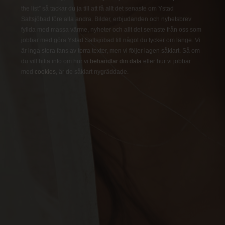
the list” så tackar du ja till att få allt det senaste om Ystad
Saltsjöbad före alla andra. Bilder, erbjudanden och nyhetsbrev
fyllda med massa värme, nyheter och allt det senaste från oss som
jobbar med göra Ystad Saltsjöbad till något du tycker om länge. Vi
är inga stora fans av torra texter, men vi följer lagen såklart. Så om
du vill hitta info om hur vi
behandlar din data
eller hur vi jobbar
med
cookies
, är de såklart nygräddade.