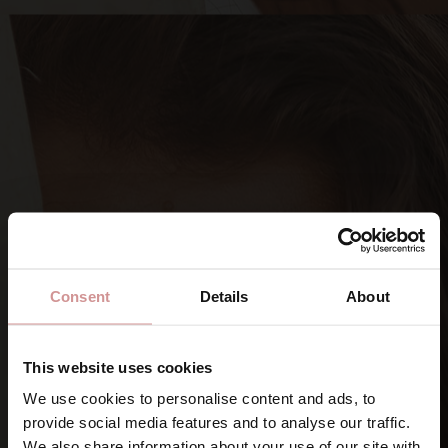
Consent
Details
About
This website uses cookies
We use cookies to personalise content and ads, to
provide social media features and to analyse our traffic.
SIGNA UPP DIG PÅ VÅRA NYHETSBREV
We also share information about your use of our site with