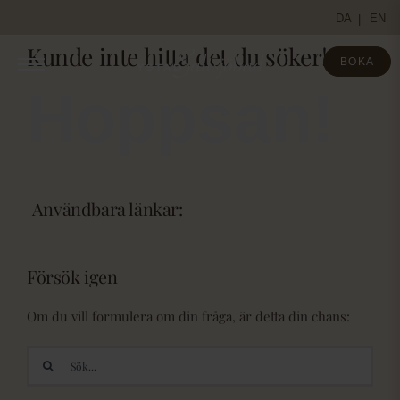
Fortsätt
DA
EN
till
Kunde inte hitta det du söker!
innehållet
BOKA
Hoppsan!
Användbara länkar:
Försök igen
Om du vill formulera om din fråga, är detta din chans:
Sök
efter: