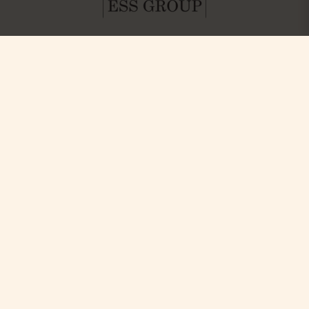
Hitta oss
Boka
Paket & Deals
Ystad Saltsjöbad (YSB AB)
Konferens & Event
Saltsjöbadsvägen 15,
Villa Strandvägen
271 60 Ystad
Phone: +46-411 136 30
Table Reservation
Dagspa
Spa Behandlingar