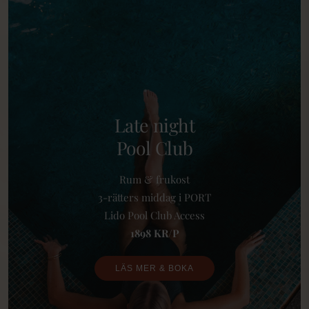
Late night
Pool Club
Rum & frukost
3-rätters middag i PORT
Lido Pool Club Access
1898 KR/P
LÄS MER & BOKA