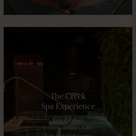
The Creek
Spa Experience
Rum & frukost
3-rätters middag i PORT
Lido Club Pool Access