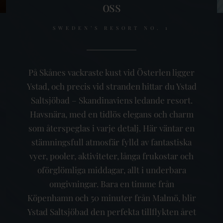
oss
SWEDEN’S RESORT NO. 1
På Skånes vackraste kust vid Österlen ligger
Ystad, och precis vid stranden hittar du Ystad
Saltsjöbad – Skandinaviens ledande resort.
Havsnära, med en tidlös elegans och charm
som återspeglas i varje detalj. Här väntar en
stämningsfull atmosfär fylld av fantastiska
vyer, pooler, aktiviteter, långa frukostar och
oförglömliga middagar, allt i underbara
omgivningar. Bara en timme från
Köpenhamn och 50 minuter från Malmö, blir
Ystad Saltsjöbad den perfekta tillflykten året