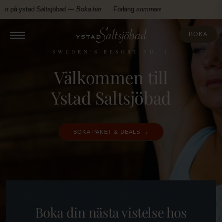
Fortsätt
n
på ystad Saltsjöbad —
Boka här
Förläng
sommaren
på ystad Saltsjöbad 
till
innehållet
BOKA
SWEDEN’S RESORT NO. 1
Välkommen till
Ystad Saltsjöbad
BOKA PAKET & DEALS →
Boka din nästa vistelse hos