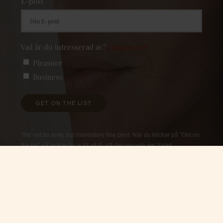
E-post
Vad är du intresserad av?
(Obligatoriskt)
Pleasure
Business
GET ON THE LIST
The not so sexy, but mandatory fine print. När du klickar på ”Get on
the list” så tackar du ja till att få allt det senaste om Ystad
Saltsjöbad före alla andra. Bilder, erbjudanden och nyhetsbrev
fyllda med massa värme, nyheter och allt det senaste från oss som
jobbar med göra Ystad Saltsjöbad till något du tycker om länge. Vi
är inga stora fans av torra texter, men vi följer lagen såklart. Så om
du vill hitta info om hur vi
behandlar din data
eller hur vi jobbar
med
cookies
, är de såklart nygräddade.