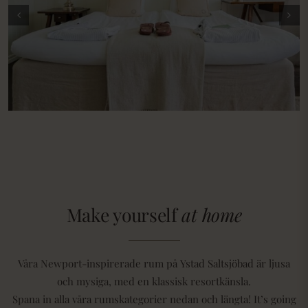
Make yourself
at home
Våra Newport-inspirerade rum på Ystad Saltsjöbad är ljusa
och mysiga, med en klassisk resortkänsla.
Spana in alla våra rumskategorier nedan och längta! It’s going