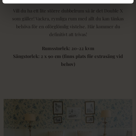
Vill du ha ett lite större dubbelrum så är det Double X
som gäller! Vackra, rymliga rum med allt du kan tänkas
behöva för en oförglömlig vistelse. Här kommer du
definitivt att trivas!
Rumsstorlek: 20-22 kvm
Sängstorlek:
2 x 90 cm
(finns plats för extrasäng vid
behov)