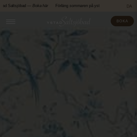
Fortsätt
 Saltsjöbad —
Boka här
Förläng
sommaren
på ystad Saltsjöbad —
Boka hä
DA
till
innehållet
BOKA