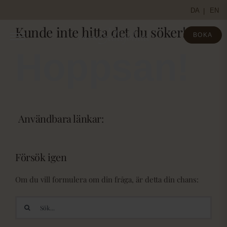
Fortsätt
DA
EN
till
Kunde inte hitta det du söker!
innehållet
BOKA
Hoppsan!
Användbara länkar:
Försök igen
Om du vill formulera om din fråga, är detta din chans:
Sök
efter: