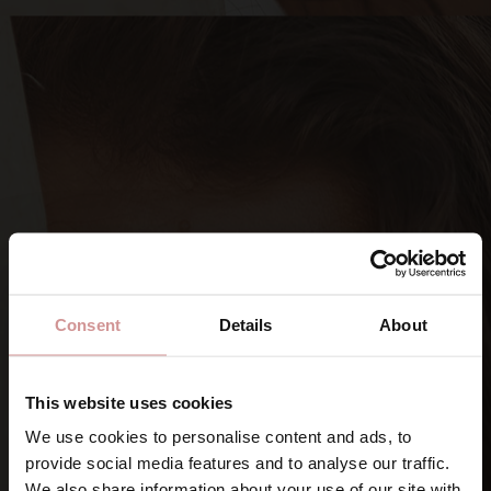
Consent
Details
About
This website uses cookies
We use cookies to personalise content and ads, to
provide social media features and to analyse our traffic.
SIGNA UPP DIG PÅ VÅRA NYHETSBREV
We also share information about your use of our site with