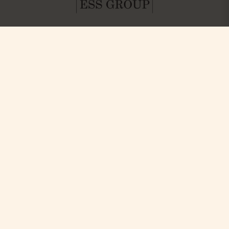
Hitta oss
Boka
Paket & Deals
Ystad Saltsjöbad (YSB AB)
Konferens & Event
Saltsjöbadsvägen 15,
Villa Strandvägen
271 60 Ystad
Phone: +46-411 136 30
Table Reservation
Dagspa
Spa Behandlingar