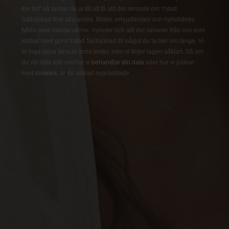
the list” så tackar du ja till att få allt det senaste om Ystad
Saltsjöbad före alla andra. Bilder, erbjudanden och nyhetsbrev
fyllda med massa värme, nyheter och allt det senaste från oss som
jobbar med göra Ystad Saltsjöbad till något du tycker om länge. Vi
är inga stora fans av torra texter, men vi följer lagen såklart. Så om
du vill hitta info om hur vi
behandlar din data
eller hur vi jobbar
med
cookies
, är de såklart nygräddade.