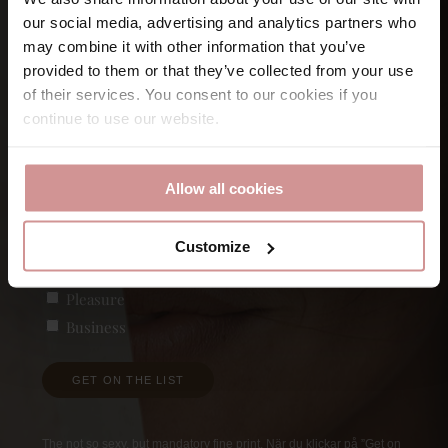
Let’s keep
in touch
our social media, advertising and analytics partners who
may combine it with other information that you’ve
provided to them or that they’ve collected from your use
Namn
of their services. You consent to our cookies if you
continue to use our website.
Förnamn
E-post
Allow all cookies
Customize
Vad är du intresserad av?
(Obligatoriskt)
Pleasure
Business
GET ON THE LIST
The not so sexy, but mandatory fine print. När du klickar på ”Get on