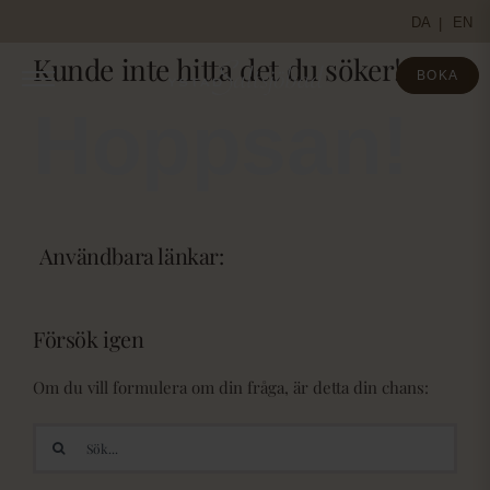
Fortsätt
DA
EN
till
Kunde inte hitta det du söker!
innehållet
BOKA
Hoppsan!
Användbara länkar:
Försök igen
Om du vill formulera om din fråga, är detta din chans:
Sök
efter: