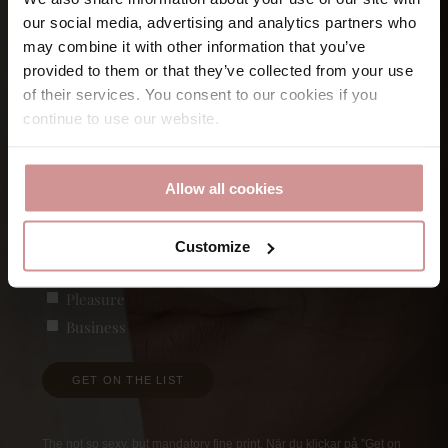
Let’s keep
in touch
our social media, advertising and analytics partners who
may combine it with other information that you’ve
provided to them or that they’ve collected from your use
Namn
of their services. You consent to our cookies if you
continue to use our website.
Förnamn
E-post
Allow all cookies
Customize
Vad är du intresserad av?
(Obligatoriskt)
Pleasure
Business
GET ON THE LIST
The not so sexy, but mandatory fine print. När du klickar på ”Get on