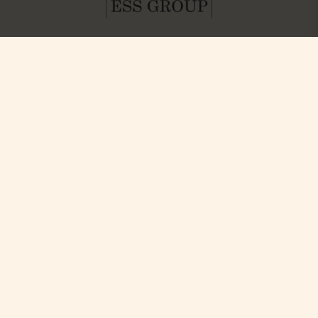
Hitta oss
Boka
Paket & Deals
Ystad Saltsjöbad (YSB AB)
Konferens & Event
Saltsjöbadsvägen 15,
Villa Strandvägen
271 60 Ystad
Phone: +46-411 136 30
Table Reservation
Dagspa
Spa Behandlingar