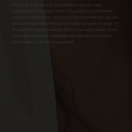
the list” så tackar du ja till att få allt det senaste om Ystad
Saltsjöbad före alla andra. Bilder, erbjudanden och nyhetsbrev
fyllda med massa värme, nyheter och allt det senaste från oss som
jobbar med göra Ystad Saltsjöbad till något du tycker om länge. Vi
är inga stora fans av torra texter, men vi följer lagen såklart. Så om
du vill hitta info om hur vi
behandlar din data
eller hur vi jobbar
med
cookies
, är de såklart nygräddade.