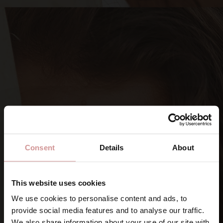
Consent
Details
About
This website uses cookies
We use cookies to personalise content and ads, to
provide social media features and to analyse our traffic.
SIGNA UPP DIG PÅ VÅRA NYHETSBREV
We also share information about your use of our site with