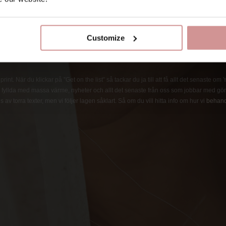
Customize
int. När du klickar på ”Get on the list” så tackar du ja till att få allt det senaste om
fyllda med massa värme, nyheter och allt det senaste från oss som jobbar med göra
 av torra texter, men vi följer lagen såklart. Så om du vill hitta info om hur vi
behand