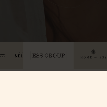
Om oss
Kontakta o
Våra Rum
Kontakta oss
Villa Strandvägen
Allt om GDPR