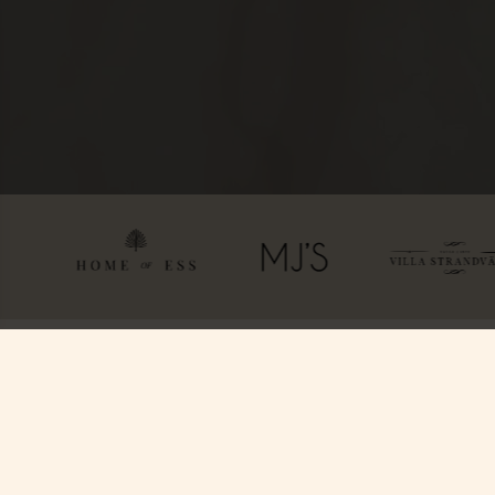
Hitta oss
Boka
Ystad Saltsjöbad (YSB AB)
Paket & Deals
Saltsjöbadsvägen 15,
Konferens & Event
271 60 Ystad