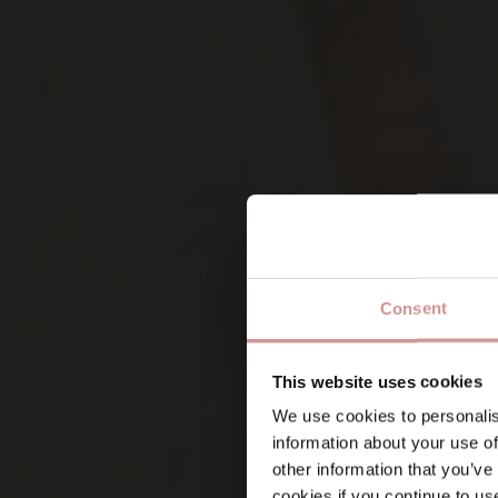
Consent
Namn
This website uses cookies
We use cookies to personalis
information about your use of
Förnamn
other information that you’ve
Vad är du intresserad av?
(Ob
cookies if you continue to us