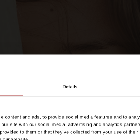
SIGNA UPP DIG PÅ VÅRA NYHETSBREV
Let’s keep
in touch
Details
E-post
e content and ads, to provide social media features and to analy
 our site with our social media, advertising and analytics partn
 provided to them or that they’ve collected from your use of their
ligatoriskt)
e our website.