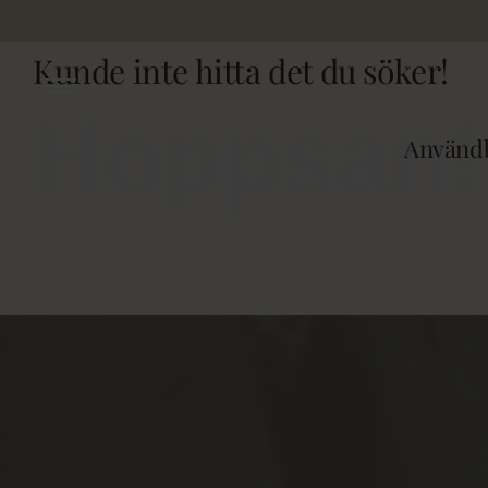
Fortsätt
till
Kunde inte hitta det du söker!
innehållet
Hoppsan!
Användb