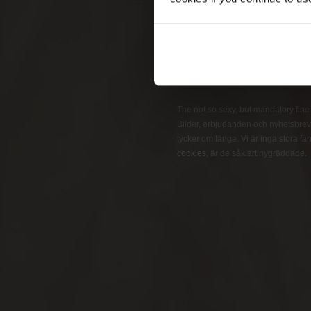
Pleasure
Business
GET ON THE LIST
The not so sexy, but mandatory fine pr
Bilder, erbjudanden och nyhetsbrev 
tycker om länge. Vi är inga stora fans
cookies
, är de såklart nygräddade.