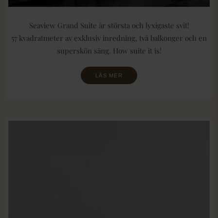
Seaview Grand Suite år största och lyxigaste svit!
57 kvadratmeter av exklusiv inredning, två balkonger och en
superskön säng. How suite it is!
LÄS MER