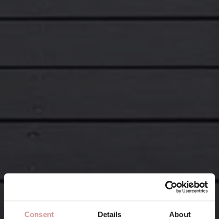
Consent
Details
About