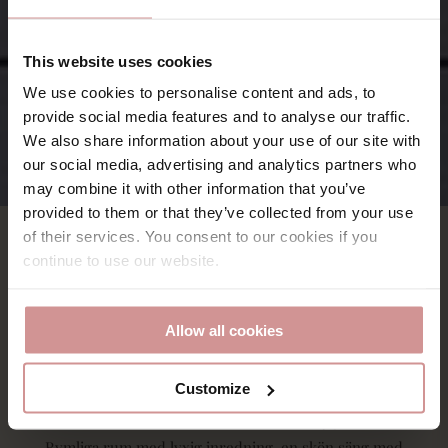
This website uses cookies
We use cookies to personalise content and ads, to
provide social media features and to analyse our traffic.
We also share information about your use of our site with
our social media, advertising and analytics partners who
may combine it with other information that you’ve
provided to them or that they’ve collected from your use
of their services. You consent to our cookies if you
continue to use our website.
Allow all cookies
Svit med utsikt mot poolområdet
Customize
Vakna i en av våra fantastiskt fina sviter Cozy Junior Suite.
Rymliga rum med lyxig inredning, en skön säng med